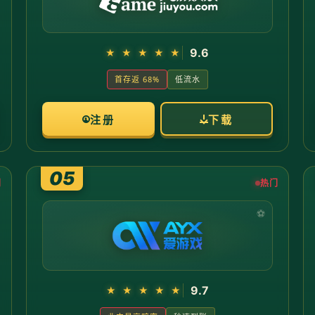
9.6
★ ★ ★ ★ ★
首存返 68%
低流水
注册
下载
05
门
热门
9.7
★ ★ ★ ★ ★